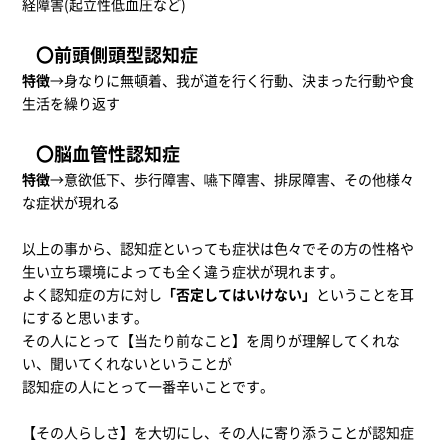
経障害(起立性低血圧など)
〇前頭側頭型認知症
特徴
→身なりに無頓着、我が道を行く行動、決まった行動や食
生活を繰り返す
〇脳血管性認知症
特徴
→意欲低下、歩行障害、嚥下障害、排尿障害、その他様々
な症状が現れる
以上の事から、認知症といっても症状は色々でその方の性格や
生い立ち環境によっても全く違う症状が現れます。
よく認知症の方に対し
「否定してはいけない」
ということを耳
にすると思います。
その人にとって【当たり前なこと】を周りが理解してくれな
い、聞いてくれないということが
認知症の人にとって一番辛いことです。
【その人らしさ】を大切にし、その人に寄り添うことが認知症