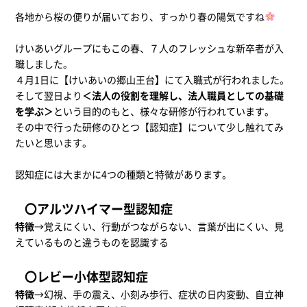
各地から桜の便りが届いており、すっかり春の陽気ですね
けいあいグループにもこの春、７人のフレッシュな新卒者が入
職しました。
４月1日に【けいあいの郷山王台】にて入職式が行われました。
そして翌日より
＜法人の役割を理解し、法人職員としての基礎
を学ぶ＞
という目的のもと、様々な研修が行われています。
その中で行った研修のひとつ【認知症】について少し触れてみ
たいと思います。
認知症には大まかに4つの種類と特徴があります。
〇アルツハイマー型認知症
特徴
→覚えにくい、行動がつながらない、言葉が出にくい、見
えているものと違うものを認識する
〇レビー小体型認知症
特徴
→幻視、手の震え、小刻み歩行、症状の日内変動、自立神