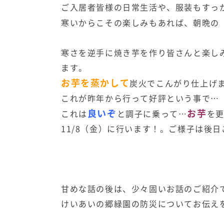
ご入居者皆様の日常生活や、服装もすっ
寒いからこその楽しみもあれば、朝晩の
寒さを逆手に焼き芋を作り皆さんと楽し
ます。
お芋を蒸かして
炭火でこんがり仕上げ
これが昨年から行って好評という事で…
良いぞ
お芋
これは
と調子に乗って…
を
11/8（金）に行います！。ご様子は後
甘めな話の後は、少々固いお話のご紹介
けいあいの郷緑園の防災についてお伝え